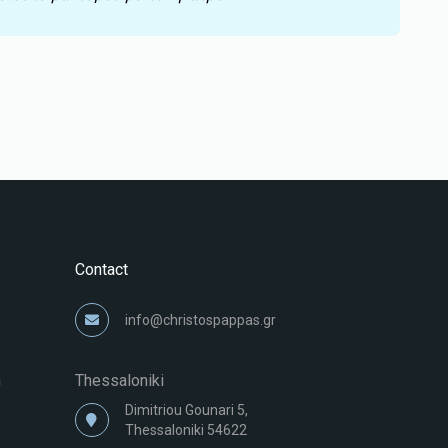
Contact
info@christospappas.gr
n
Thessaloniki
Dimitriou Gounari 5,
Thessaloniki 54622