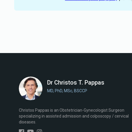
Dr Christos T. Pappas
MD, PhD, MSc, BSCCP
Christos Pappas is an Obstetrician-Gynecologist Surgeon
specializing in assisted admission and colposcopy / cervical
diseases.