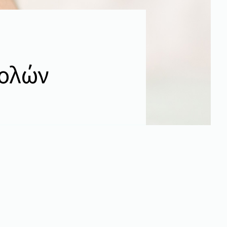
βολών