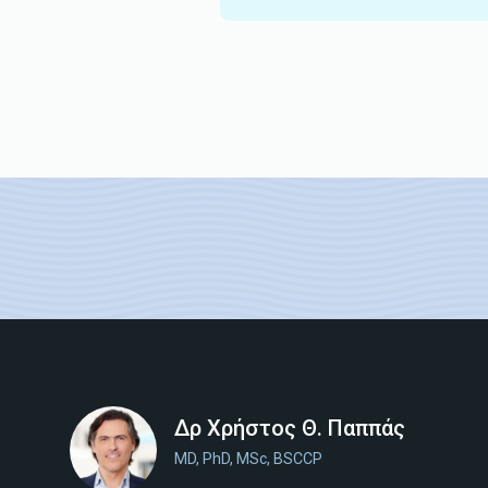
Δρ Χρήστος Θ. Παππάς
MD, PhD, MSc, BSCCP