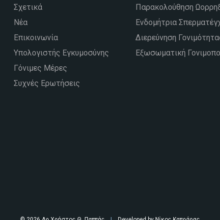
Σχετικά
Παρακολούθηση Ωορρηξ
Νέα
Ενδομήτρια Σπερματέγ
Επικοινωνία
Διερεύνηση Γονιμότητα
Υπολογιστής Εγκυμοσύνης
Εξωσωματική Γονιμοπο
Γόνιμες Μέρες
Συχνές Ερωτήσεις
© 2026 Δρ Χρήστος Θ. Παππάς
|
Developed by
Νίκος Καπράρας