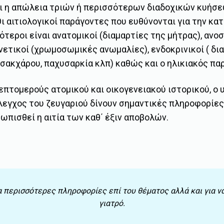
αι η απώλεια τριών ή περισσότερων διαδοχικών κυήσε
Οι αιτιολογικοί παράγοντες που ευθύνονται για την κ
ότεροι είναι ανατομικοί (διαμαρτίες της μήτρας), αν
ενετικοί (χρωμοσωμικές ανωμαλίες), ενδοκρινικοί ( δ
 σακχάρου, παχυσαρκία κλπ) καθώς και ο ηλικιακός πα
πτομερούς ατομικού και οικογενειακού ιστορικού, ο
έλεγχος του ζευγαριού δίνουν σημαντικές πληροφορίες
ωπισθεί η αιτία των καθ΄ έξιν αποβολών.
α περισσότερες πληροφορίες επί του θέματος αλλά και για ν
γιατρό.